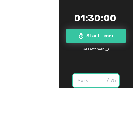
01
:
30
:
00
Start timer
Reset timer
/ 75